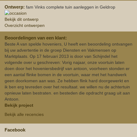
Ontwerp:
fam Vinks complete tuin aanleggen in Geldrop
Bekijk dit ontwerp
Overzicht ontwerpen
Beoordelingen van een klant:
Beste A van spelde hoveniers, U heeft een beoordeling ontvangen
bij uw advertentie in de groep Diensten en Vakmensen op
Marktplaats. Op 17 februari 2013 is door van Schijndel het
volgende over u geschreven: Vorig najaar, onze voortuin laten
doen door het hoveniersbedrijf van antoon, voorheen stonden er
een aantal flinke bomen in de voortuin, waar met het handwerk
geen doorkomen aan was. Ze hebben flink hard doorgewerkt en
ik ben erg tevreden over het resultaat. we willen nu de achtertuin
opnieuw laten bestraten. en besteden die opdracht graag uit aan
Antoon.
Bekijk project
Bekijk alle recencies
Facebook