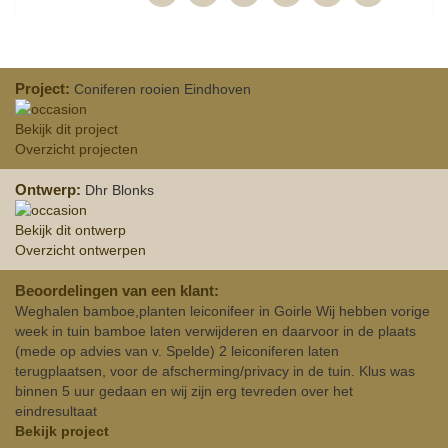
Project:
Coniferen rooien Eindhoven
Bekijk dit project
Overzicht projecten
Ontwerp:
Dhr Blonks
Bekijk dit ontwerp
Overzicht ontwerpen
Beoordelingen van een klant:
Weghalen bamboe,planten leiconifeer in Goirle Wij hebben vorige
week in tuin bamboe laten verwijderen en daarvoor in de plaats
(mede op advies van v. Spelde) 2 leiconiferen laten
terugplaatsen, voor de afscherming/privacy in de tuin. Klus was
binnen 5 uur gedaan en wij zijn erg tevreden over het
eindresultaat
Bekijk project